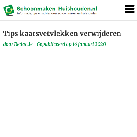
Schoonma
Huishoude
Tips kaarsvetvlekken verwijderen
Skip
to
door
Redactie
|
Gepubliceerd op
16 januari 2020
content