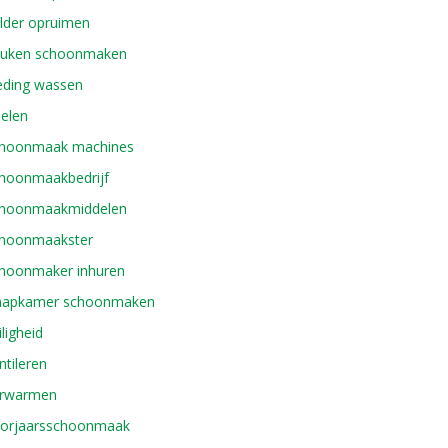
lder opruimen
uken schoonmaken
eding wassen
elen
hoonmaak machines
hoonmaakbedrijf
hoonmaakmiddelen
hoonmaakster
hoonmaker inhuren
aapkamer schoonmaken
iligheid
ntileren
rwarmen
orjaarsschoonmaak