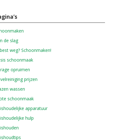
agina’s
hoonmaken
n de slag
best weg? Schoonmaken!
sis schoonmaak
rage opruimen
velreiniging prijzen
azen wassen
ote schoonmaak
ishoudelijke apparatuur
ishoudelijke hulp
ishouden
ishoudtips