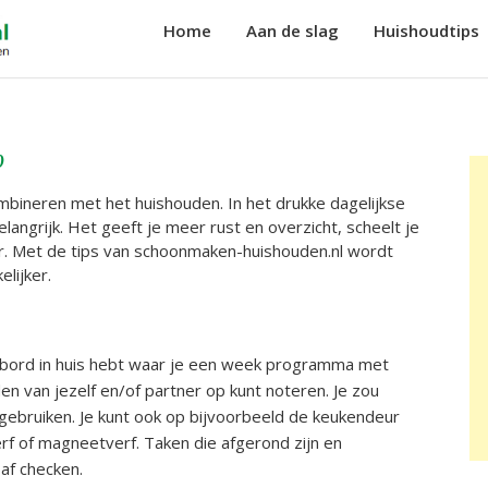
Schoonmaken-
Home
Aan de slag
Huishoudtips
Huishouden.nl
0
neren met het huishouden. In het drukke dagelijkse
langrijk. Het geeft je meer rust en overzicht, scheelt je
ker. Met de tips van schoonmaken-huishouden.nl wordt
lijker.
rikbord in huis hebt waar je een week programma met
den van jezelf en/of partner op kunt noteren. Je zou
ebruiken. Je kunt ook op bijvoorbeeld de keukendeur
rf of magneetverf. Taken die afgerond zijn en
af checken.