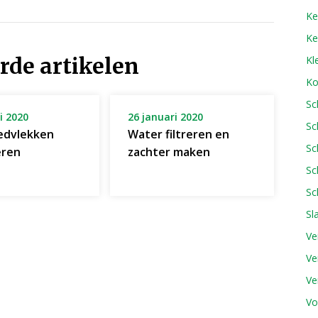
Ke
Ke
rde artikelen
Kl
Ko
Sc
i 2020
26 januari 2020
Sc
oedvlekken
Water filtreren en
Sc
eren
zachter maken
Sc
Sc
Sl
Ve
Ve
Ve
Vo