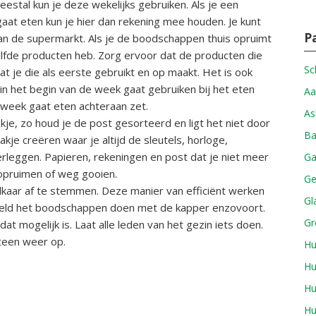
estal kun je deze wekelijks gebruiken. Als je een
aat eten kun je hier dan rekening mee houden. Je kunt
P
 de supermarkt. Als je de boodschappen thuis opruimt
lfde producten heb. Zorg ervoor dat de producten die
Sc
at je die als eerste gebruikt en op maakt. Het is ook
in het begin van de week gaat gebruiken bij het eten
Aa
e week gaat eten achteraan zet.
As
je, zo houd je de post gesorteerd en ligt het niet door
Ba
akje creëren waar je altijd de sleutels, horloge,
leggen. Papieren, rekeningen en post dat je niet meer
Ga
opruimen of weg gooien.
Ge
kaar af te stemmen. Deze manier van efficiënt werken
Gl
beeld het boodschappen doen met de kapper enzovoort.
Gr
at mogelijk is. Laat alle leden van het gezin iets doen.
eteen weer op.
Hu
Hu
Hu
Hu