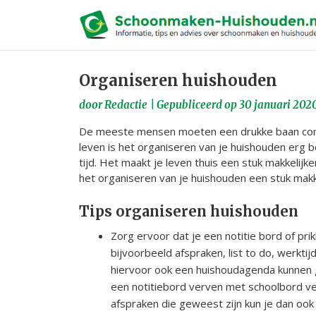
Organiseren huishouden
Skip
to
door
Redactie
|
Gepubliceerd op
30 januari 202
content
De meeste mensen moeten een drukke baan combi
leven is het organiseren van je huishouden erg be
tijd. Het maakt je leven thuis een stuk makkelij
het organiseren van je huishouden een stuk makke
Tips organiseren huishouden
Zorg ervoor dat je een notitie bord of p
bijvoorbeeld afspraken, list to do, werktij
hiervoor ook een huishoudagenda kunnen g
een notitiebord verven met schoolbord ve
afspraken die geweest zijn kun je dan ook 